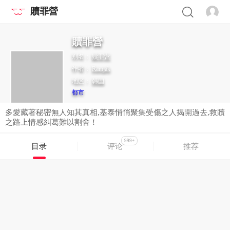
贖罪營
贖罪營
别名：
赎罪营
作者：
Ramjak
地区：
韩国
都市
多愛藏著秘密無人知其真相,基泰悄悄聚集受傷之人揭開過去,救贖
之路上情感糾葛難以割舍！
999+
目录
评论
推荐